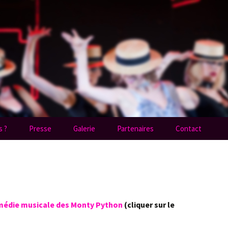
e Broadway
 ?
Presse
Galerie
Partenaires
Contact
médie musicale des Monty Python
(cliquer sur le