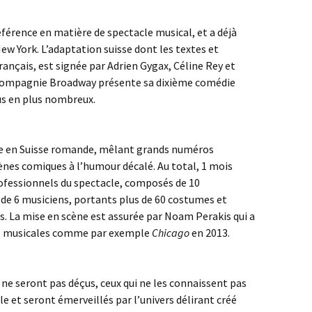
érence en matière de spectacle musical, et a déjà
ew York. L’adaptation suisse dont les textes et
nçais, est signée par Adrien Gygax, Céline Rey et
 Compagnie Broadway présente sa dixième comédie
us en plus nombreux.
rare en Suisse romande, mêlant grands numéros
ènes comiques à l’humour décalé. Au total, 1 mois
rofessionnels du spectacle, composés de 10
e 6 musiciens, portants plus de 60 costumes et
s. La mise en scène est assurée par Noam Perakis qui a
es musicales comme par exemple
Chicago
en 2013.
ne seront pas déçus, ceux qui ne les connaissent pas
e et seront émerveillés par l’univers délirant créé